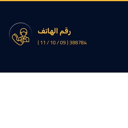
رقم الهاتف
388784 ( 09 / 10 / 11 )